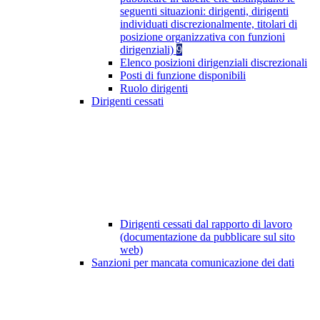
seguenti situazioni: dirigenti, dirigenti
individuati discrezionalmente, titolari di
posizione organizzativa con funzioni
dirigenziali)
9
Elenco posizioni dirigenziali discrezionali
Posti di funzione disponibili
Ruolo dirigenti
Dirigenti cessati
Dirigenti cessati dal rapporto di lavoro
(documentazione da pubblicare sul sito
web)
Sanzioni per mancata comunicazione dei dati