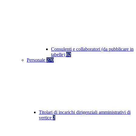
Consulenti e collaboratori (da pubblicare in
tabelle)
62
Personale
270
Titolari di incarichi dirigenziali amministrativi di
vertice
2