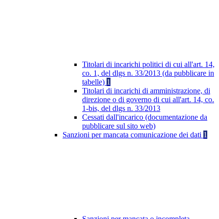
Titolari di incarichi politici di cui all'art. 14,
co. 1, del dlgs n. 33/2013 (da pubblicare in
tabelle)
1
Titolari di incarichi di amministrazione, di
direzione o di governo di cui all'art. 14, co.
1-bis, del dlgs n. 33/2013
Cessati dall'incarico (documentazione da
pubblicare sul sito web)
Sanzioni per mancata comunicazione dei dati
1
Sanzioni per mancata o incompleta