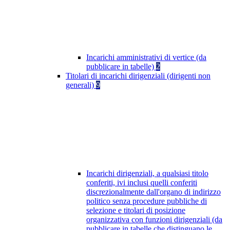
Incarichi amministrativi di vertice (da
pubblicare in tabelle)
2
Titolari di incarichi dirigenziali (dirigenti non
generali)
9
Incarichi dirigenziali, a qualsiasi titolo
conferiti, ivi inclusi quelli conferiti
discrezionalmente dall'organo di indirizzo
politico senza procedure pubbliche di
selezione e titolari di posizione
organizzativa con funzioni dirigenziali (da
pubblicare in tabelle che distinguano le