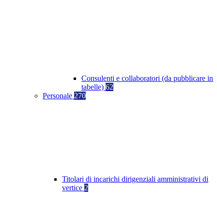
Consulenti e collaboratori (da pubblicare in
tabelle)
62
Personale
270
Titolari di incarichi dirigenziali amministrativi di
vertice
2