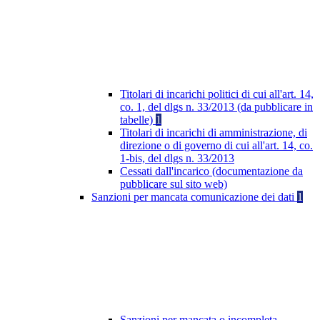
Titolari di incarichi politici di cui all'art. 14,
co. 1, del dlgs n. 33/2013 (da pubblicare in
tabelle)
1
Titolari di incarichi di amministrazione, di
direzione o di governo di cui all'art. 14, co.
1-bis, del dlgs n. 33/2013
Cessati dall'incarico (documentazione da
pubblicare sul sito web)
Sanzioni per mancata comunicazione dei dati
1
Sanzioni per mancata o incompleta