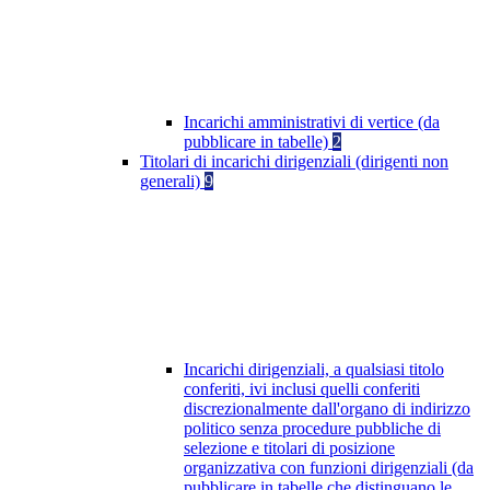
Incarichi amministrativi di vertice (da
pubblicare in tabelle)
2
Titolari di incarichi dirigenziali (dirigenti non
generali)
9
Incarichi dirigenziali, a qualsiasi titolo
conferiti, ivi inclusi quelli conferiti
discrezionalmente dall'organo di indirizzo
politico senza procedure pubbliche di
selezione e titolari di posizione
organizzativa con funzioni dirigenziali (da
pubblicare in tabelle che distinguano le