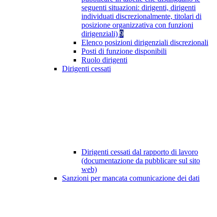
seguenti situazioni: dirigenti, dirigenti
individuati discrezionalmente, titolari di
posizione organizzativa con funzioni
dirigenziali)
9
Elenco posizioni dirigenziali discrezionali
Posti di funzione disponibili
Ruolo dirigenti
Dirigenti cessati
Dirigenti cessati dal rapporto di lavoro
(documentazione da pubblicare sul sito
web)
Sanzioni per mancata comunicazione dei dati