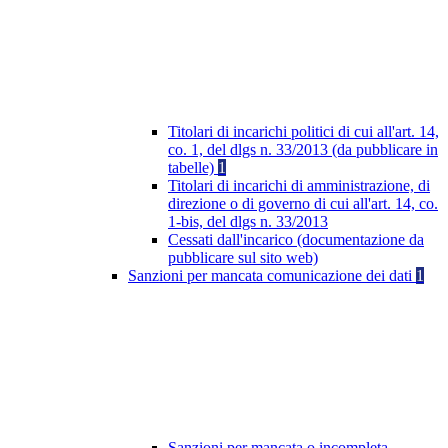
Titolari di incarichi politici di cui all'art. 14,
co. 1, del dlgs n. 33/2013 (da pubblicare in
tabelle)
1
Titolari di incarichi di amministrazione, di
direzione o di governo di cui all'art. 14, co.
1-bis, del dlgs n. 33/2013
Cessati dall'incarico (documentazione da
pubblicare sul sito web)
Sanzioni per mancata comunicazione dei dati
1
Sanzioni per mancata o incompleta