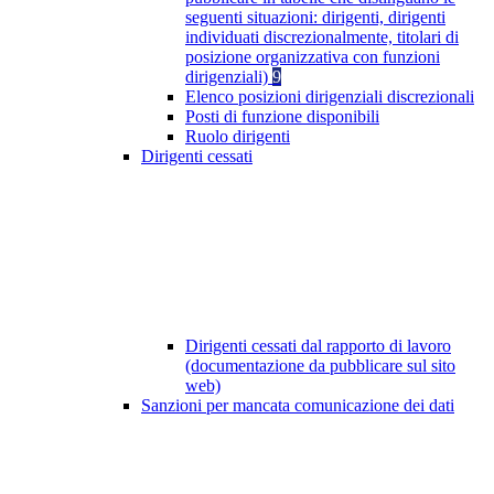
seguenti situazioni: dirigenti, dirigenti
individuati discrezionalmente, titolari di
posizione organizzativa con funzioni
dirigenziali)
9
Elenco posizioni dirigenziali discrezionali
Posti di funzione disponibili
Ruolo dirigenti
Dirigenti cessati
Dirigenti cessati dal rapporto di lavoro
(documentazione da pubblicare sul sito
web)
Sanzioni per mancata comunicazione dei dati