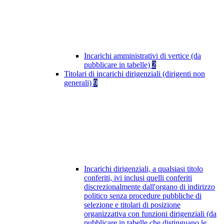
Incarichi amministrativi di vertice (da
pubblicare in tabelle)
2
Titolari di incarichi dirigenziali (dirigenti non
generali)
9
Incarichi dirigenziali, a qualsiasi titolo
conferiti, ivi inclusi quelli conferiti
discrezionalmente dall'organo di indirizzo
politico senza procedure pubbliche di
selezione e titolari di posizione
organizzativa con funzioni dirigenziali (da
pubblicare in tabelle che distinguano le