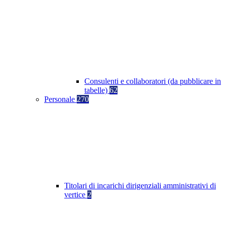
Consulenti e collaboratori (da pubblicare in
tabelle)
62
Personale
270
Titolari di incarichi dirigenziali amministrativi di
vertice
2