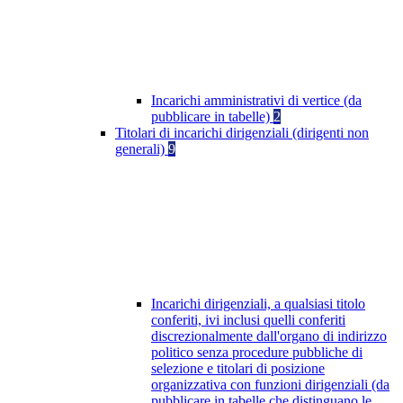
Incarichi amministrativi di vertice (da
pubblicare in tabelle)
2
Titolari di incarichi dirigenziali (dirigenti non
generali)
9
Incarichi dirigenziali, a qualsiasi titolo
conferiti, ivi inclusi quelli conferiti
discrezionalmente dall'organo di indirizzo
politico senza procedure pubbliche di
selezione e titolari di posizione
organizzativa con funzioni dirigenziali (da
pubblicare in tabelle che distinguano le