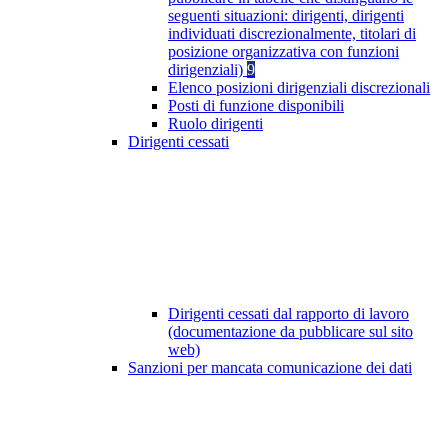
seguenti situazioni: dirigenti, dirigenti
individuati discrezionalmente, titolari di
posizione organizzativa con funzioni
dirigenziali)
9
Elenco posizioni dirigenziali discrezionali
Posti di funzione disponibili
Ruolo dirigenti
Dirigenti cessati
Dirigenti cessati dal rapporto di lavoro
(documentazione da pubblicare sul sito
web)
Sanzioni per mancata comunicazione dei dati