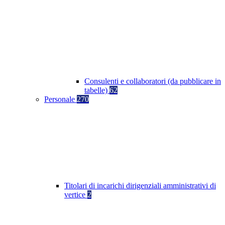
Consulenti e collaboratori (da pubblicare in
tabelle)
62
Personale
270
Titolari di incarichi dirigenziali amministrativi di
vertice
2