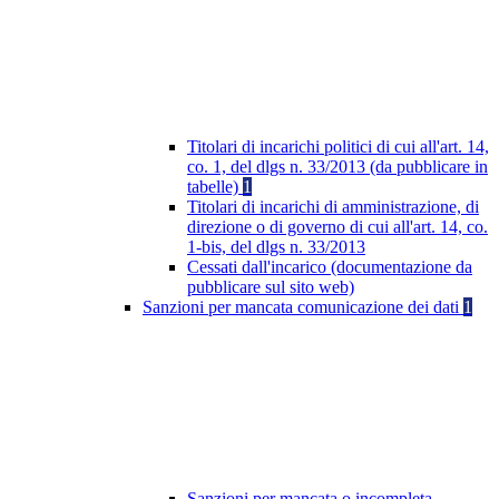
Titolari di incarichi politici di cui all'art. 14,
co. 1, del dlgs n. 33/2013 (da pubblicare in
tabelle)
1
Titolari di incarichi di amministrazione, di
direzione o di governo di cui all'art. 14, co.
1-bis, del dlgs n. 33/2013
Cessati dall'incarico (documentazione da
pubblicare sul sito web)
Sanzioni per mancata comunicazione dei dati
1
Sanzioni per mancata o incompleta