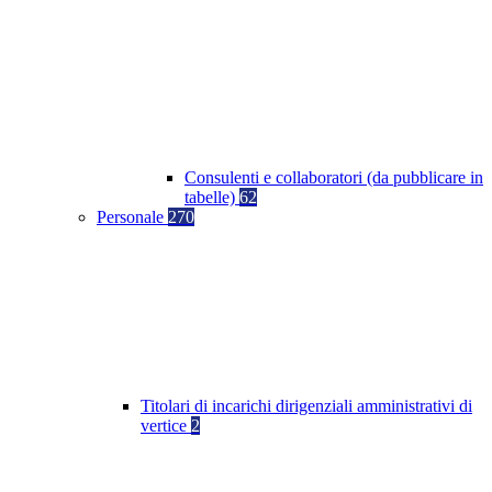
Consulenti e collaboratori (da pubblicare in
tabelle)
62
Personale
270
Titolari di incarichi dirigenziali amministrativi di
vertice
2