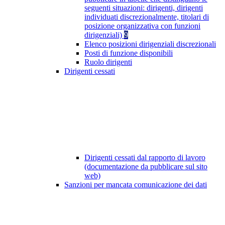
seguenti situazioni: dirigenti, dirigenti
individuati discrezionalmente, titolari di
posizione organizzativa con funzioni
dirigenziali)
9
Elenco posizioni dirigenziali discrezionali
Posti di funzione disponibili
Ruolo dirigenti
Dirigenti cessati
Dirigenti cessati dal rapporto di lavoro
(documentazione da pubblicare sul sito
web)
Sanzioni per mancata comunicazione dei dati