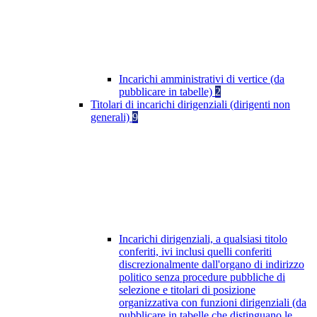
Incarichi amministrativi di vertice (da
pubblicare in tabelle)
2
Titolari di incarichi dirigenziali (dirigenti non
generali)
9
Incarichi dirigenziali, a qualsiasi titolo
conferiti, ivi inclusi quelli conferiti
discrezionalmente dall'organo di indirizzo
politico senza procedure pubbliche di
selezione e titolari di posizione
organizzativa con funzioni dirigenziali (da
pubblicare in tabelle che distinguano le