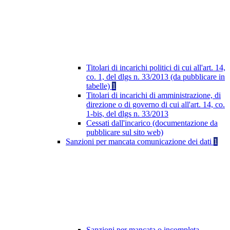
Titolari di incarichi politici di cui all'art. 14,
co. 1, del dlgs n. 33/2013 (da pubblicare in
tabelle)
1
Titolari di incarichi di amministrazione, di
direzione o di governo di cui all'art. 14, co.
1-bis, del dlgs n. 33/2013
Cessati dall'incarico (documentazione da
pubblicare sul sito web)
Sanzioni per mancata comunicazione dei dati
1
Sanzioni per mancata o incompleta