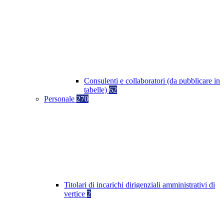
Consulenti e collaboratori (da pubblicare in
tabelle)
62
Personale
270
Titolari di incarichi dirigenziali amministrativi di
vertice
2