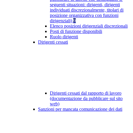
seguenti situazioni: dirigenti, dirigenti
individuati discrezionalmente, titolari di
posizione organizzativa con funzioni
dirigenziali)
9
Elenco posizioni dirigenziali discrezionali
Posti di funzione disponibili
Ruolo dirigenti
Dirigenti cessati
Dirigenti cessati dal rapporto di lavoro
(documentazione da pubblicare sul sito
web)
Sanzioni per mancata comunicazione dei dati