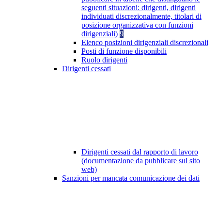
seguenti situazioni: dirigenti, dirigenti
individuati discrezionalmente, titolari di
posizione organizzativa con funzioni
dirigenziali)
9
Elenco posizioni dirigenziali discrezionali
Posti di funzione disponibili
Ruolo dirigenti
Dirigenti cessati
Dirigenti cessati dal rapporto di lavoro
(documentazione da pubblicare sul sito
web)
Sanzioni per mancata comunicazione dei dati