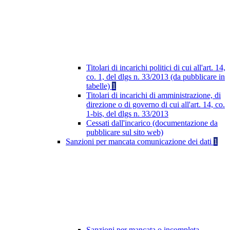
Titolari di incarichi politici di cui all'art. 14,
co. 1, del dlgs n. 33/2013 (da pubblicare in
tabelle)
1
Titolari di incarichi di amministrazione, di
direzione o di governo di cui all'art. 14, co.
1-bis, del dlgs n. 33/2013
Cessati dall'incarico (documentazione da
pubblicare sul sito web)
Sanzioni per mancata comunicazione dei dati
1
Sanzioni per mancata o incompleta