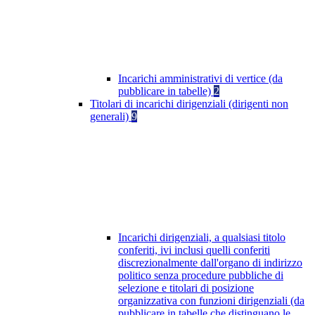
Incarichi amministrativi di vertice (da
pubblicare in tabelle)
2
Titolari di incarichi dirigenziali (dirigenti non
generali)
9
Incarichi dirigenziali, a qualsiasi titolo
conferiti, ivi inclusi quelli conferiti
discrezionalmente dall'organo di indirizzo
politico senza procedure pubbliche di
selezione e titolari di posizione
organizzativa con funzioni dirigenziali (da
pubblicare in tabelle che distinguano le