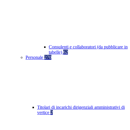
Consulenti e collaboratori (da pubblicare in
tabelle)
62
Personale
270
Titolari di incarichi dirigenziali amministrativi di
vertice
2