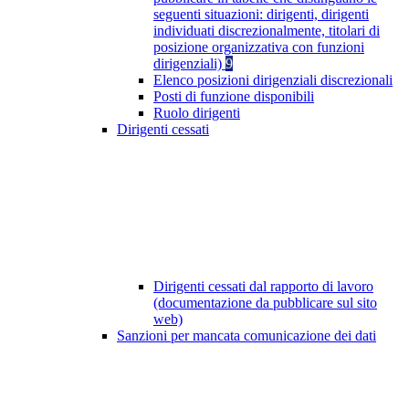
seguenti situazioni: dirigenti, dirigenti
individuati discrezionalmente, titolari di
posizione organizzativa con funzioni
dirigenziali)
9
Elenco posizioni dirigenziali discrezionali
Posti di funzione disponibili
Ruolo dirigenti
Dirigenti cessati
Dirigenti cessati dal rapporto di lavoro
(documentazione da pubblicare sul sito
web)
Sanzioni per mancata comunicazione dei dati