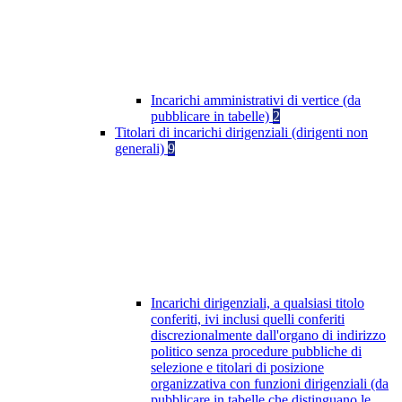
Incarichi amministrativi di vertice (da
pubblicare in tabelle)
2
Titolari di incarichi dirigenziali (dirigenti non
generali)
9
Incarichi dirigenziali, a qualsiasi titolo
conferiti, ivi inclusi quelli conferiti
discrezionalmente dall'organo di indirizzo
politico senza procedure pubbliche di
selezione e titolari di posizione
organizzativa con funzioni dirigenziali (da
pubblicare in tabelle che distinguano le