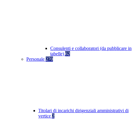
Consulenti e collaboratori (da pubblicare in
tabelle)
62
Personale
270
Titolari di incarichi dirigenziali amministrativi di
vertice
2