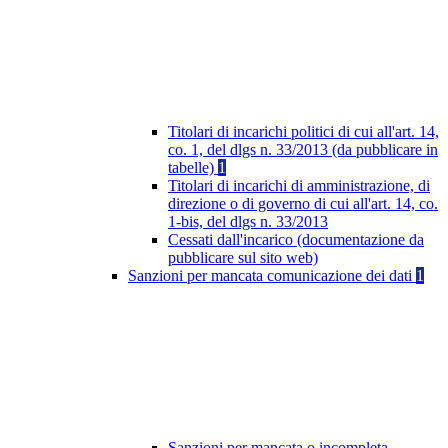
Titolari di incarichi politici di cui all'art. 14,
co. 1, del dlgs n. 33/2013 (da pubblicare in
tabelle)
1
Titolari di incarichi di amministrazione, di
direzione o di governo di cui all'art. 14, co.
1-bis, del dlgs n. 33/2013
Cessati dall'incarico (documentazione da
pubblicare sul sito web)
Sanzioni per mancata comunicazione dei dati
1
Sanzioni per mancata o incompleta