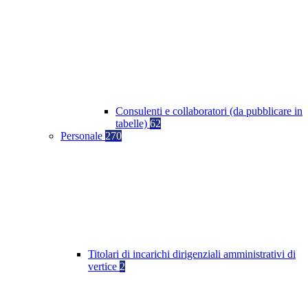
Consulenti e collaboratori (da pubblicare in
tabelle)
62
Personale
270
Titolari di incarichi dirigenziali amministrativi di
vertice
2