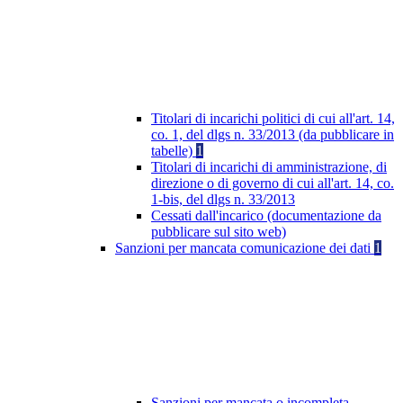
Titolari di incarichi politici di cui all'art. 14,
co. 1, del dlgs n. 33/2013 (da pubblicare in
tabelle)
1
Titolari di incarichi di amministrazione, di
direzione o di governo di cui all'art. 14, co.
1-bis, del dlgs n. 33/2013
Cessati dall'incarico (documentazione da
pubblicare sul sito web)
Sanzioni per mancata comunicazione dei dati
1
Sanzioni per mancata o incompleta