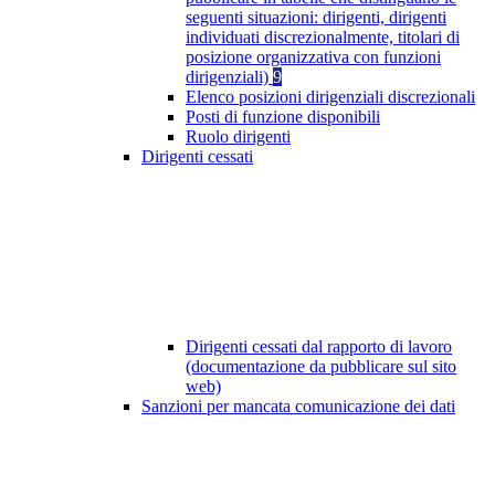
seguenti situazioni: dirigenti, dirigenti
individuati discrezionalmente, titolari di
posizione organizzativa con funzioni
dirigenziali)
9
Elenco posizioni dirigenziali discrezionali
Posti di funzione disponibili
Ruolo dirigenti
Dirigenti cessati
Dirigenti cessati dal rapporto di lavoro
(documentazione da pubblicare sul sito
web)
Sanzioni per mancata comunicazione dei dati