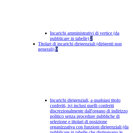
Incarichi amministrativi di vertice (da
pubblicare in tabelle)
2
Titolari di incarichi dirigenziali (dirigenti non
generali)
9
Incarichi dirigenziali, a qualsiasi titolo
conferiti, ivi inclusi quelli conferiti
discrezionalmente dall'organo di indirizzo
politico senza procedure pubbliche di
selezione e titolari di posizione
organizzativa con funzioni dirigenziali (da
pubblicare in tabelle che distinguano le