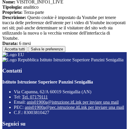
Nome:
VISITOR_INFO1_LIVE
Tipologia:
analitico
Proprieta:
Terza-parte
Descrizione:
Questo cookie è impostato da Youtube per tenere
traccia delle preferenze dell'utente per i video di Youtube incorporati
nei siti; può anche determinare se il visitatore del sito web sta
utilizzando la nuova o la vecchia versione dell'interfaccia di
Youtube.
Durata:
6 mesi
Accetta tutti
Salva le preferenze
Istituto Istruzione Superiore Panzini Senigallia
Contatti
Istituto Istruzione Superiore Panzini Senigallia
Via Capanna, 62/A 60019 Senigallia (AN)
Tel:
Tel. 07179111
Email:
anis01900a@istruzione.it
Link per inviare una mail
PEC:
anis01900a@pec.istruzione.it
Link per inviare una mail
C.F.: 83003810427
Seguici su