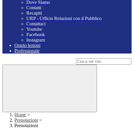
Dove Siamo
Contatti
Recapiti
URP - Ufficio Relazioni con il Pubblico
Contattaci
Youtube
Facebook
Instagram
Orario lezioni
Professionale
Campo di ricerca per le pagine del sito
Home
>
Prenotazioni
>
Prenotazioni