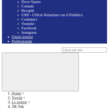
Dove Siamo
Contatti
Recapiti
URP - Ufficio Relazioni con il Pubblico
Contattaci
Youtube
Facebook
Instagram
Orario lezioni
Professionale
Campo di ricerca per le pagine del sito
Home
>
Novità
>
Le notizie
>
Tik Tok