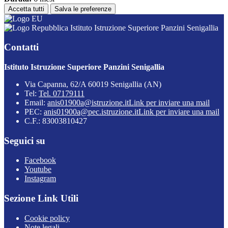
Accetta tutti
Salva le preferenze
Istituto Istruzione Superiore Panzini Senigallia
Contatti
Istituto Istruzione Superiore Panzini Senigallia
Via Capanna, 62/A 60019 Senigallia (AN)
Tel:
Tel. 07179111
Email:
anis01900a@istruzione.it
Link per inviare una mail
PEC:
anis01900a@pec.istruzione.it
Link per inviare una mail
C.F.: 83003810427
Seguici su
Facebook
Youtube
Instagram
Sezione Link Utili
Cookie policy
Note legali