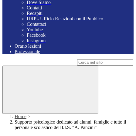
Dove Siamo
Contatti
Recapiti
URP - Ufficio Relazioni con il Pubblico
Contattaci
Youtube
Facebook
Instagram
Orario lezioni
Professionale
Campo di ricerca per le pagine del sito
Home
>
Supporto psicologico dedicato ad alunni, famiglie e tutto il
personale scolastico dell'I.I.S. "A. Panzini"