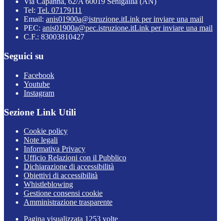
Via Capanna, 62/A 60019 Senigallia (AN)
Tel:
Tel. 07179111
Email:
anis01900a@istruzione.it
Link per inviare una mail
PEC:
anis01900a@pec.istruzione.it
Link per inviare una mail
C.F.: 83003810427
Seguici su
Facebook
Youtube
Instagram
Sezione Link Utili
Cookie policy
Note legali
Informativa Privacy
Ufficio Relazioni con il Pubblico
Dichiarazione di accessibilità
Obiettivi di accessibilità
Whistleblowing
Gestione consensi cookie
Amministrazione trasparente
Pagina visualizzata
1253
volte