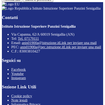
Istituto Istruzione Superiore Panzini Senigallia
Contatti
Istituto Istruzione Superiore Panzini Senigallia
Via Capanna, 62/A 60019 Senigallia (AN)
Tel:
Tel. 07179111
Email:
anis01900a@istruzione.it
Link per inviare una mail
PEC:
anis01900a@pec.istruzione.it
Link per inviare una mail
C.F.: 83003810427
Seguici su
Facebook
Youtube
Instagram
Sezione Link Utili
Cookie policy
Note legali
Informativa Privacy