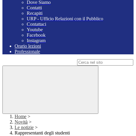
Dove Siamo
Contatti
Recapiti
URP - Ufficio Relazioni con il Pubblico
Contattaci
Youtube
Facebook
Instagram
Orario lezioni
Professionale
Campo di ricerca per le pagine del sito
Home
>
Novità
>
Le notizie
>
Rappresentanti degli studenti