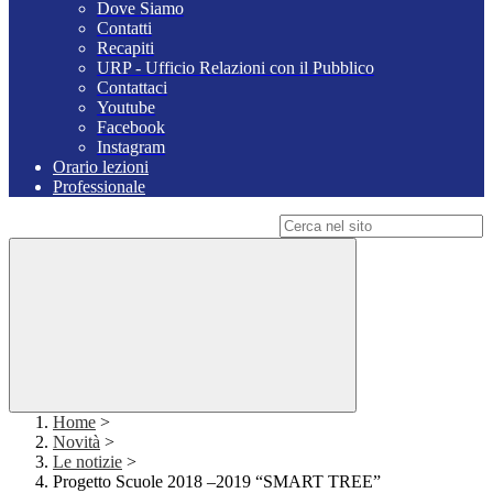
Dove Siamo
Contatti
Recapiti
URP - Ufficio Relazioni con il Pubblico
Contattaci
Youtube
Facebook
Instagram
Orario lezioni
Professionale
Campo di ricerca per le pagine del sito
Home
>
Novità
>
Le notizie
>
Progetto Scuole 2018 –2019 “SMART TREE”