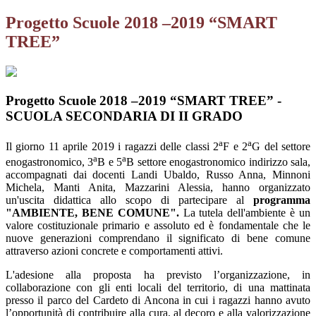
Progetto Scuole 2018 –2019 “SMART
TREE”
Progetto Scuole 2018 –2019 “SMART TREE” -
SCUOLA SECONDARIA DI II GRADO
a
a
Il giorno 11 aprile 2019 i ragazzi delle classi 2
F e 2
G del settore
a
a
enogastronomico, 3
B e 5
B settore enogastronomico indirizzo sala,
accompagnati dai docenti Landi Ubaldo, Russo Anna, Minnoni
Michela, Manti Anita, Mazzarini Alessia, hanno organizzato
un'uscita didattica allo scopo di partecipare al
programma
"AMBIENTE, BENE COMUNE".
La tutela dell'ambiente è un
valore costituzionale primario e assoluto ed è fondamentale che le
nuove generazioni comprendano il significato di bene comune
attraverso azioni concrete e comportamenti attivi.
L'adesione alla proposta ha previsto l’organizzazione, in
collaborazione con gli enti locali del territorio, di una mattinata
presso il parco del Cardeto di Ancona in cui i ragazzi hanno avuto
l’opportunità di contribuire alla cura, al decoro e alla valorizzazione