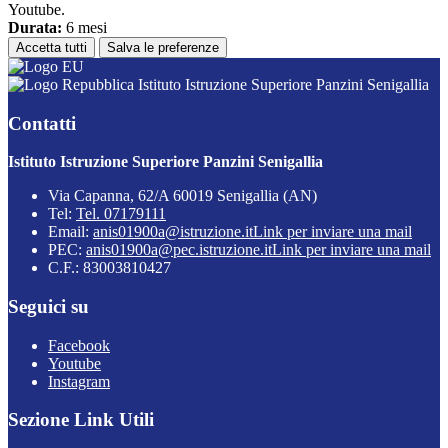
Youtube.
Durata:
6 mesi
Accetta tutti
Salva le preferenze
Istituto Istruzione Superiore Panzini Senigallia
Contatti
Istituto Istruzione Superiore Panzini Senigallia
Via Capanna, 62/A 60019 Senigallia (AN)
Tel:
Tel. 07179111
Email:
anis01900a@istruzione.it
Link per inviare una mail
PEC:
anis01900a@pec.istruzione.it
Link per inviare una mail
C.F.: 83003810427
Seguici su
Facebook
Youtube
Instagram
Sezione Link Utili