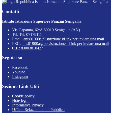
Istituto Istruzione Superiore Panzini Senigallia
Contatti
Istituto Istruzione Superiore Panzini Senigallia
Via Capanna, 62/A 60019 Senigallia (AN)
Tel:
Tel. 07179111
Email:
anis01900a@istruzione.it
Link per inviare una mail
PEC:
anis01900a@pec.istruzione.it
Link per inviare una mail
C.F.: 83003810427
Seguici su
Facebook
Youtube
Instagram
Sezione Link Utili
Cookie policy
Note legali
Informativa Privacy
Ufficio Relazioni con il Pubblico