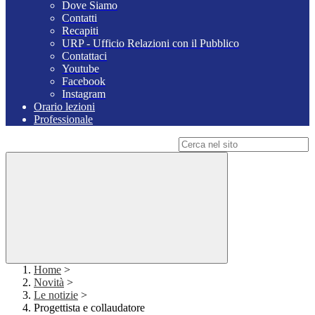
Dove Siamo
Contatti
Recapiti
URP - Ufficio Relazioni con il Pubblico
Contattaci
Youtube
Facebook
Instagram
Orario lezioni
Professionale
Campo di ricerca per le pagine del sito
Home
>
Novità
>
Le notizie
>
Progettista e collaudatore