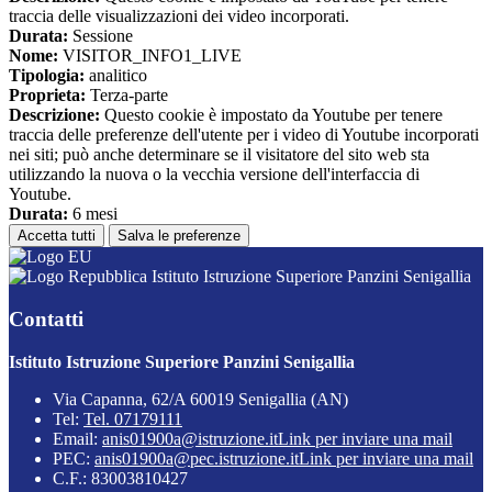
traccia delle visualizzazioni dei video incorporati.
Durata:
Sessione
Nome:
VISITOR_INFO1_LIVE
Tipologia:
analitico
Proprieta:
Terza-parte
Descrizione:
Questo cookie è impostato da Youtube per tenere
traccia delle preferenze dell'utente per i video di Youtube incorporati
nei siti; può anche determinare se il visitatore del sito web sta
utilizzando la nuova o la vecchia versione dell'interfaccia di
Youtube.
Durata:
6 mesi
Accetta tutti
Salva le preferenze
Istituto Istruzione Superiore Panzini Senigallia
Contatti
Istituto Istruzione Superiore Panzini Senigallia
Via Capanna, 62/A 60019 Senigallia (AN)
Tel:
Tel. 07179111
Email:
anis01900a@istruzione.it
Link per inviare una mail
PEC:
anis01900a@pec.istruzione.it
Link per inviare una mail
C.F.: 83003810427