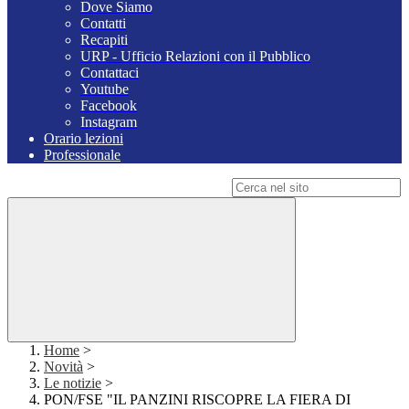
Dove Siamo
Contatti
Recapiti
URP - Ufficio Relazioni con il Pubblico
Contattaci
Youtube
Facebook
Instagram
Orario lezioni
Professionale
Campo di ricerca per le pagine del sito
Home
>
Novità
>
Le notizie
>
PON/FSE "IL PANZINI RISCOPRE LA FIERA DI