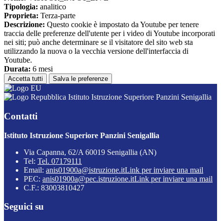
Tipologia:
analitico
Proprieta:
Terza-parte
Descrizione:
Questo cookie è impostato da Youtube per tenere
traccia delle preferenze dell'utente per i video di Youtube incorporati
nei siti; può anche determinare se il visitatore del sito web sta
utilizzando la nuova o la vecchia versione dell'interfaccia di
Youtube.
Durata:
6 mesi
Accetta tutti
Salva le preferenze
Istituto Istruzione Superiore Panzini Senigallia
Contatti
Istituto Istruzione Superiore Panzini Senigallia
Via Capanna, 62/A 60019 Senigallia (AN)
Tel:
Tel. 07179111
Email:
anis01900a@istruzione.it
Link per inviare una mail
PEC:
anis01900a@pec.istruzione.it
Link per inviare una mail
C.F.: 83003810427
Seguici su