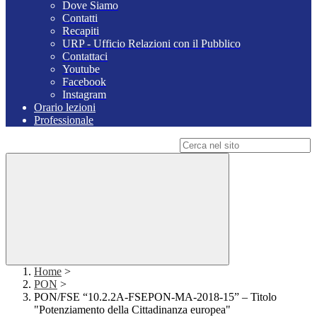
Dove Siamo
Contatti
Recapiti
URP - Ufficio Relazioni con il Pubblico
Contattaci
Youtube
Facebook
Instagram
Orario lezioni
Professionale
Campo di ricerca per le pagine del sito
Home
>
PON
>
PON/FSE “10.2.2A-FSEPON-MA-2018-15” – Titolo
"Potenziamento della Cittadinanza europea"