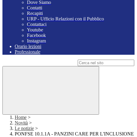
Dove Siamo
Contatti
Recapiti
URP - Ufficio Relazioni con il Pubblico
Contattaci
Youtube
Facebook
Instagram
Orario lezioni
Professionale
Campo di ricerca per le pagine del sito
Home
>
Novità
>
Le notizie
>
PONFSE 10.1.1A - PANZINI CARE PER L'INCLUSIONE