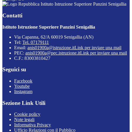
Istituto Istruzione Superiore Panzini Senigallia
Contatti
Istituto Istruzione Superiore Panzini Senigallia
Via Capanna, 62/A 60019 Senigallia (AN)
Tel:
Tel. 07179111
Email:
anis01900a@istruzione.it
Link per inviare una mail
PEC:
anis01900a@pec.istruzione.it
Link per inviare una mail
C.F.: 83003810427
Seguici su
Facebook
Youtube
Instagram
Sezione Link Utili
Cookie policy
Note legali
Informativa Privacy
Ufficio Relazioni con il Pubblico