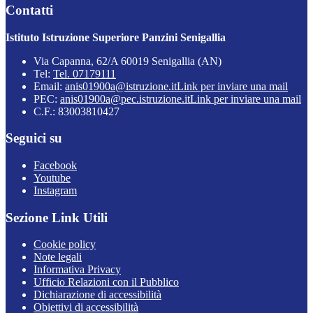
Contatti
Istituto Istruzione Superiore Panzini Senigallia
Via Capanna, 62/A 60019 Senigallia (AN)
Tel:
Tel. 07179111
Email:
anis01900a@istruzione.it
Link per inviare una mail
PEC:
anis01900a@pec.istruzione.it
Link per inviare una mail
C.F.: 83003810427
Seguici su
Facebook
Youtube
Instagram
Sezione Link Utili
Cookie policy
Note legali
Informativa Privacy
Ufficio Relazioni con il Pubblico
Dichiarazione di accessibilità
Obiettivi di accessibilità