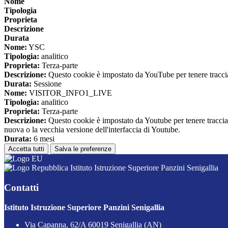
Nome
Tipologia
Proprieta
Descrizione
Durata
Nome:
YSC
Tipologia:
analitico
Proprieta:
Terza-parte
Descrizione:
Questo cookie è impostato da YouTube per tenere traccia 
Durata:
Sessione
Nome:
VISITOR_INFO1_LIVE
Tipologia:
analitico
Proprieta:
Terza-parte
Descrizione:
Questo cookie è impostato da Youtube per tenere traccia de
nuova o la vecchia versione dell'interfaccia di Youtube.
Durata:
6 mesi
Accetta tutti
Salva le preferenze
Istituto Istruzione Superiore Panzini Senigallia
Contatti
Istituto Istruzione Superiore Panzini Senigallia
Via Capanna, 62/A 60019 Senigallia (AN)