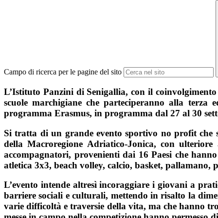
Campo di ricerca per le pagine del sito
L’Istituto Panzini di Senigallia, con il coinvolgimento
scuole marchigiane che parteciperanno alla terza e
programma Erasmus, in programma dal 27 al 30 set
Si tratta di un grande evento sportivo no profit che si
della Macroregione Adriatico-Jonica, con ulteriore
accompagnatori, provenienti dai 16 Paesi che hanno en
atletica 3x3, beach volley, calcio, basket, pallamano,
L’evento intende altresì incoraggiare i giovani a pratic
barriere sociali e culturali, mettendo in risalto la di
varie difficoltà e traversie della vita, ma che hanno tro
messe in campo nella competizione hanno permesso di 