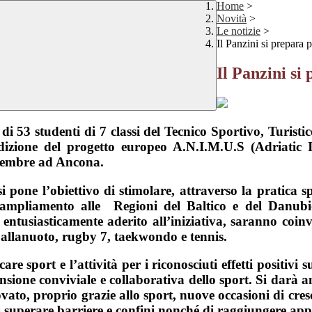
Home
>
Novità
>
Le notizie
>
Il Panzini si prepar
Il Panzini s
 di 53 studenti di 7 classi del Tecnico Sportivo, Turistic
dizione del progetto europeo A.N.I.M.U.S (Adriatic I
tembre ad Ancona.
 pone l’obiettivo di stimolare, attraverso la pratica spo
 ampliamento alle Regioni del Baltico e del Danubio
tusiasticamente aderito all’iniziativa, saranno coinvol
 pallanuoto, rugby 7, taekwondo e tennis.
are sport e l’attività per i riconosciuti effetti positivi
mensione conviviale e collaborativa dello sport. Si darà
vato, proprio grazie allo sport, nuove occasioni di cresci
superare barriere e confini nonché di raggiungere appa