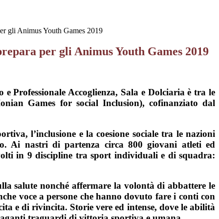
a per gli Animus Youth Games 2019
i prepara per gli Animus Youth Games 2019
o e Professionale Accoglienza, Sala e Dolciaria è tra le
onian Games for social Inclusion), cofinanziato dal
rtiva, l’inclusione e la coesione sociale tra le nazioni
. Ai nastri di partenza circa 800 giovani atleti ed
ti in 9 discipline tra sport individuali e di squadra:
 sulla salute nonché affermare la volontà di abbattere le
 anche voce a persone che hanno dovuto fare i conti con
ta e di rivincita. Storie vere ed intense, dove le abilità
ganti traguardi di vittoria sportiva e umana.