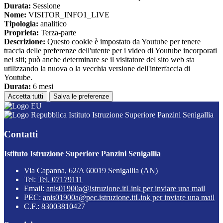
Durata:
Sessione
Nome:
VISITOR_INFO1_LIVE
Tipologia:
analitico
Proprieta:
Terza-parte
Descrizione:
Questo cookie è impostato da Youtube per tenere
traccia delle preferenze dell'utente per i video di Youtube incorporati
nei siti; può anche determinare se il visitatore del sito web sta
utilizzando la nuova o la vecchia versione dell'interfaccia di
Youtube.
Durata:
6 mesi
Accetta tutti
Salva le preferenze
Istituto Istruzione Superiore Panzini Senigallia
Contatti
Istituto Istruzione Superiore Panzini Senigallia
Via Capanna, 62/A 60019 Senigallia (AN)
Tel:
Tel. 07179111
Email:
anis01900a@istruzione.it
Link per inviare una mail
PEC:
anis01900a@pec.istruzione.it
Link per inviare una mail
C.F.: 83003810427