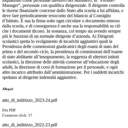
inquadrato come personale direttivo del Ministero, in “Preside-
Manager”, personale con qualifica dirigenziale. Il dirigente controlla
le risorse finanziarie concesse dallo Stato alla scuola a lui affidata, e
deve fare periodicamente resoconto del bilancio al Consiglio
d’Istituto. È sua la firma sotto ogni circolare o documento emesso
dalla scuola, e di conseguenza è anche sua la responsabilità su ciò
che i documenti dicono. In sostanza, col tempo sta avendo sempre
più le funzioni di un normale dirigente d’azienda. Ai Dirigenti
scolastici spetta lo svolgimento di incarichi aggiuntivi quali la
Presidenza delle commissioni giudicatrici degli esami di stato del
primo e del secondo ciclo, la presidenza di commissioni dell’esame
di stato abilitante all’insegnamento, la reggenza di ulteriori istituti
scolastici, la direzione delle attività connesse all’educazione degli
adulti, la direzione di corsi di formazione per il personale, e ogni
altro incarico attribuito dall’amministrazione. Per i suddetti incarichi
spettano al dirigente indennità aggiuntive.
Allegati
atto_di_indirizzo_2023-24.pdf
File PDF
Contatore click: 17
atto_di_indirizzo_2022-23.pdf