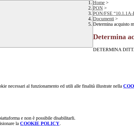
Home
>
PON
>
PON/FSE “10.1.1A-FSE
Documenti
>
Determina acquisto ma
Determina ac
DETERMINA DITTA
kie necessari al funzionamento ed utili alle finalità illustrate nella
COO
attaforma e non è possibile disabilitarli.
isionare la
COOKIE POLICY
.