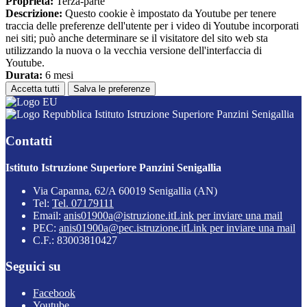
Proprieta:
Terza-parte
Descrizione:
Questo cookie è impostato da Youtube per tenere
traccia delle preferenze dell'utente per i video di Youtube incorporati
nei siti; può anche determinare se il visitatore del sito web sta
utilizzando la nuova o la vecchia versione dell'interfaccia di
Youtube.
Durata:
6 mesi
Accetta tutti
Salva le preferenze
Istituto Istruzione Superiore Panzini Senigallia
Contatti
Istituto Istruzione Superiore Panzini Senigallia
Via Capanna, 62/A 60019 Senigallia (AN)
Tel:
Tel. 07179111
Email:
anis01900a@istruzione.it
Link per inviare una mail
PEC:
anis01900a@pec.istruzione.it
Link per inviare una mail
C.F.: 83003810427
Seguici su
Facebook
Youtube