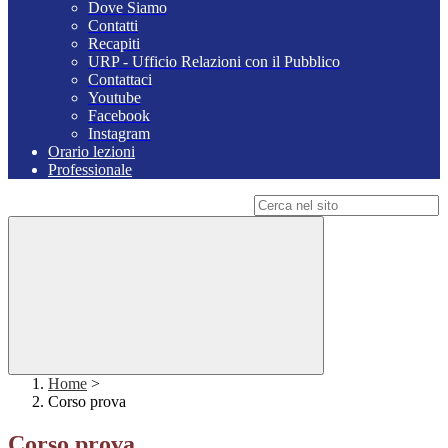
Dove Siamo
Contatti
Recapiti
URP - Ufficio Relazioni con il Pubblico
Contattaci
Youtube
Facebook
Instagram
Orario lezioni
Professionale
Campo di ricerca per le pagine del sito
Home
>
Corso prova
Corso prova