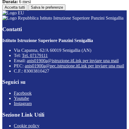
Durata:
6 mesi
Accetta tutti
Salva le preferenze
Istituto Istruzione Superiore Panzini Senigallia
Contatti
Istituto Istruzione Superiore Panzini Senigallia
Via Capanna, 62/A 60019 Senigallia (AN)
Tel:
Tel. 07179111
Email:
anis01900a@istruzione.it
Link per inviare una mail
PEC:
anis01900a@pec.istruzione.it
Link per inviare una mail
C.F.: 83003810427
Seguici su
Facebook
Youtube
Instagram
Sezione Link Utili
Cookie policy