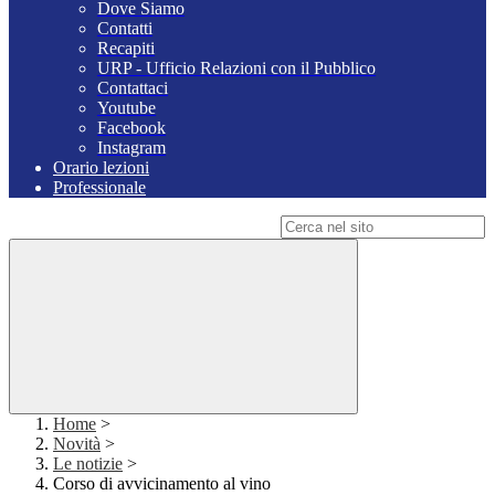
Dove Siamo
Contatti
Recapiti
URP - Ufficio Relazioni con il Pubblico
Contattaci
Youtube
Facebook
Instagram
Orario lezioni
Professionale
Campo di ricerca per le pagine del sito
Home
>
Novità
>
Le notizie
>
Corso di avvicinamento al vino