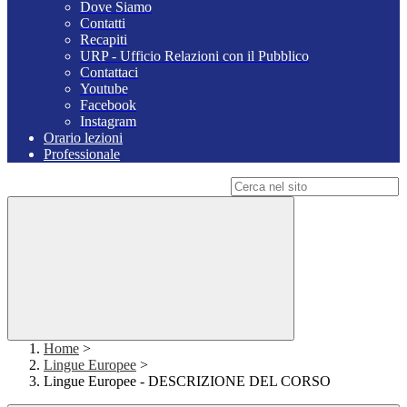
Dove Siamo
Contatti
Recapiti
URP - Ufficio Relazioni con il Pubblico
Contattaci
Youtube
Facebook
Instagram
Orario lezioni
Professionale
Campo di ricerca per le pagine del sito
Home
>
Lingue Europee
>
Lingue Europee - DESCRIZIONE DEL CORSO