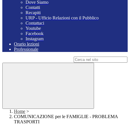
Dove Siamo
Contatti
Recapiti
URP - Ufficio Relazioni con il Pubblico
Contattaci
Youtube
Facebook
Instagram
Orario lezioni
Professionale
Campo di ricerca per le pagine del sito
Home
>
COMUNICAZIONE per le FAMIGLIE - PROBLEMA
TRASPORTI