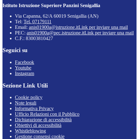
Istituto Istruzione Superiore Panzini Senigallia
Via Capanna, 62/A 60019 Senigallia (AN)
Tel:
Tel. 07179111
Email:
anis01900a@istruzione.it
Link per inviare una mail
PEC:
anis01900a@pec.istruzione.it
Link per inviare una mail
C.F.: 83003810427
Seguici su
Facebook
Youtube
Instagram
Sezione Link Utili
Cookie policy
Note legali
Informativa Privacy
Ufficio Relazioni con il Pubblico
Dichiarazione di accessibilità
Obiettivi di accessibilità
Whistleblowing
Gestione consensi cookie