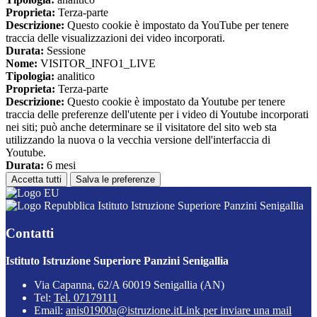
Proprieta:
Terza-parte
Descrizione:
Questo cookie è impostato da YouTube per tenere
traccia delle visualizzazioni dei video incorporati.
Durata:
Sessione
Nome:
VISITOR_INFO1_LIVE
Tipologia:
analitico
Proprieta:
Terza-parte
Descrizione:
Questo cookie è impostato da Youtube per tenere
traccia delle preferenze dell'utente per i video di Youtube incorporati
nei siti; può anche determinare se il visitatore del sito web sta
utilizzando la nuova o la vecchia versione dell'interfaccia di
Youtube.
Durata:
6 mesi
Accetta tutti
Salva le preferenze
Istituto Istruzione Superiore Panzini Senigallia
Contatti
Istituto Istruzione Superiore Panzini Senigallia
Via Capanna, 62/A 60019 Senigallia (AN)
Tel:
Tel. 07179111
Email:
anis01900a@istruzione.it
Link per inviare una mail