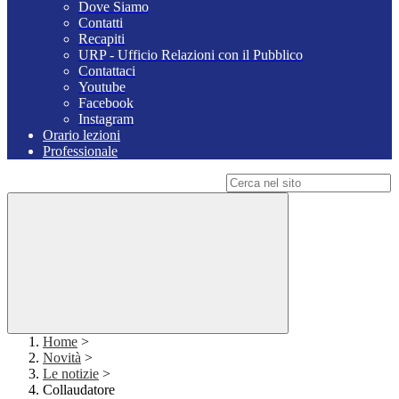
Dove Siamo
Contatti
Recapiti
URP - Ufficio Relazioni con il Pubblico
Contattaci
Youtube
Facebook
Instagram
Orario lezioni
Professionale
Campo di ricerca per le pagine del sito
Home
>
Novità
>
Le notizie
>
Collaudatore