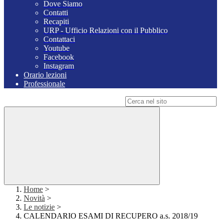
Dove Siamo
Contatti
Recapiti
URP - Ufficio Relazioni con il Pubblico
Contattaci
Youtube
Facebook
Instagram
Orario lezioni
Professionale
Campo di ricerca per le pagine del sito
Home
>
Novità
>
Le notizie
>
CALENDARIO ESAMI DI RECUPERO a.s. 2018/19