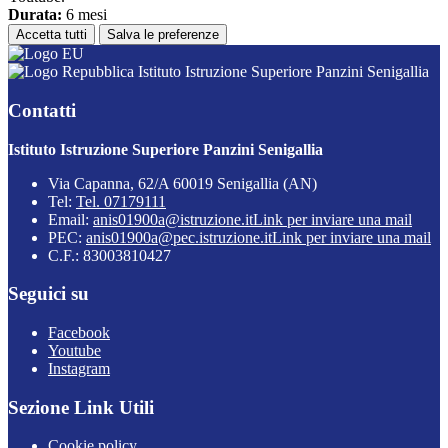
Durata:
6 mesi
Accetta tutti
Salva le preferenze
Istituto Istruzione Superiore Panzini Senigallia
Contatti
Istituto Istruzione Superiore Panzini Senigallia
Via Capanna, 62/A 60019 Senigallia (AN)
Tel:
Tel. 07179111
Email:
anis01900a@istruzione.it
Link per inviare una mail
PEC:
anis01900a@pec.istruzione.it
Link per inviare una mail
C.F.: 83003810427
Seguici su
Facebook
Youtube
Instagram
Sezione Link Utili
Cookie policy