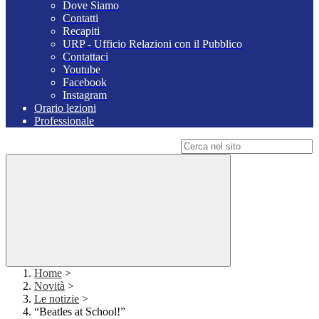
Dove Siamo
Contatti
Recapiti
URP - Ufficio Relazioni con il Pubblico
Contattaci
Youtube
Facebook
Instagram
Orario lezioni
Professionale
Campo di ricerca per le pagine del sito
Home
>
Novità
>
Le notizie
>
“Beatles at School!”