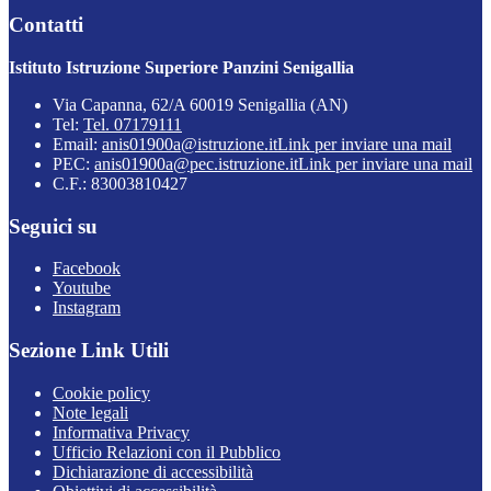
Contatti
Istituto Istruzione Superiore Panzini Senigallia
Via Capanna, 62/A 60019 Senigallia (AN)
Tel:
Tel. 07179111
Email:
anis01900a@istruzione.it
Link per inviare una mail
PEC:
anis01900a@pec.istruzione.it
Link per inviare una mail
C.F.: 83003810427
Seguici su
Facebook
Youtube
Instagram
Sezione Link Utili
Cookie policy
Note legali
Informativa Privacy
Ufficio Relazioni con il Pubblico
Dichiarazione di accessibilità