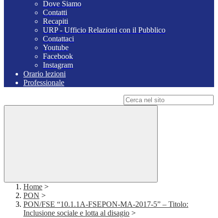
Dove Siamo
Contatti
Recapiti
URP - Ufficio Relazioni con il Pubblico
Contattaci
Youtube
Facebook
Instagram
Orario lezioni
Professionale
Campo di ricerca per le pagine del sito
Home
>
PON
>
PON/FSE “10.1.1A-FSEPON-MA-2017-5” – Titolo:
Inclusione sociale e lotta al disagio
>