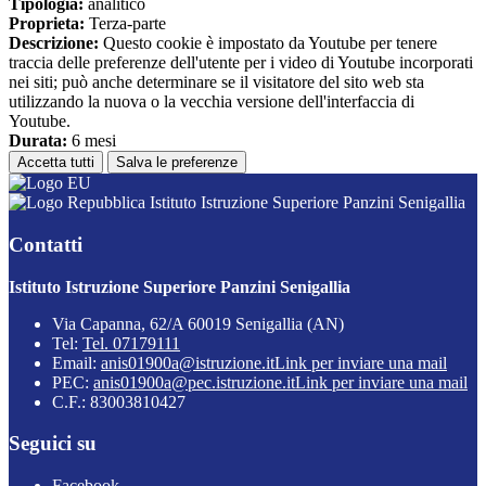
Tipologia:
analitico
Proprieta:
Terza-parte
Descrizione:
Questo cookie è impostato da Youtube per tenere
traccia delle preferenze dell'utente per i video di Youtube incorporati
nei siti; può anche determinare se il visitatore del sito web sta
utilizzando la nuova o la vecchia versione dell'interfaccia di
Youtube.
Durata:
6 mesi
Accetta tutti
Salva le preferenze
Istituto Istruzione Superiore Panzini Senigallia
Contatti
Istituto Istruzione Superiore Panzini Senigallia
Via Capanna, 62/A 60019 Senigallia (AN)
Tel:
Tel. 07179111
Email:
anis01900a@istruzione.it
Link per inviare una mail
PEC:
anis01900a@pec.istruzione.it
Link per inviare una mail
C.F.: 83003810427
Seguici su
Facebook