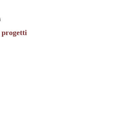
i
 progetti