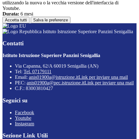
utilizzando la nuova o la vecchia versione dell'interfaccia di
Youtube.
Durata:
6 mesi
Accetta tutti
Salva le preferenze
Istituto Istruzione Superiore Panzini Senigallia
Contatti
Istituto Istruzione Superiore Panzini Senigallia
Via Capanna, 62/A 60019 Senigallia (AN)
Tel:
Tel. 07179111
Email:
anis01900a@istruzione.it
Link per inviare una mail
PEC:
anis01900a@pec.istruzione.it
Link per inviare una mail
C.F.: 83003810427
Seguici su
Facebook
Youtube
Instagram
Sezione Link Utili