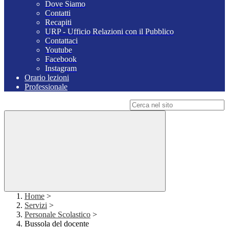
Dove Siamo
Contatti
Recapiti
URP - Ufficio Relazioni con il Pubblico
Contattaci
Youtube
Facebook
Instagram
Orario lezioni
Professionale
Campo di ricerca per le pagine del sito
Home
>
Servizi
>
Personale Scolastico
>
Bussola del docente