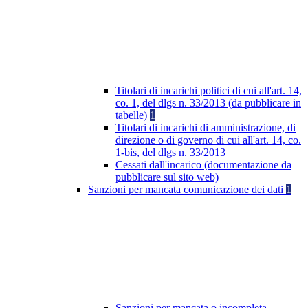
Titolari di incarichi politici di cui all'art. 14,
co. 1, del dlgs n. 33/2013 (da pubblicare in
tabelle)
1
Titolari di incarichi di amministrazione, di
direzione o di governo di cui all'art. 14, co.
1-bis, del dlgs n. 33/2013
Cessati dall'incarico (documentazione da
pubblicare sul sito web)
Sanzioni per mancata comunicazione dei dati
1
Sanzioni per mancata o incompleta