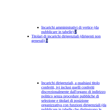
Incarichi amministrativi di vertice (da
pubblicare in tabelle)
2
Titolari di incarichi dirigenziali (dirigenti non
generali)
9
Incarichi dirigenziali, a qualsiasi titolo
conferiti, ivi inclusi quelli conferiti
discrezionalmente dall'organo di indirizzo
politico senza procedure pubbliche di
selezione e titolari di posizione
organizzativa con funzioni dirigenziali (da
pubblicare in tabelle che distinguano le