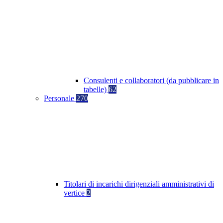
Consulenti e collaboratori (da pubblicare in
tabelle)
62
Personale
270
Titolari di incarichi dirigenziali amministrativi di
vertice
2