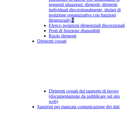
seguenti situazioni: dirigenti, dirigenti
individuati discrezionalmente, titolari di
posizione organizzativa con funzioni
dirigenziali)
9
Elenco posizioni dirigenziali discrezionali
Posti di funzione disponibili
Ruolo dirigenti
Dirigenti cessati
Dirigenti cessati dal rapporto di lavoro
(documentazione da pubblicare sul sito
web)
Sanzioni per mancata comunicazione dei dati