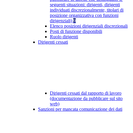
seguenti situazioni: dirigenti, dirigenti
individuati discrezionalmente, titolari di
posizione organizzativa con funzioni
dirigenziali)
9
Elenco posizioni dirigenziali discrezionali
Posti di funzione disponibili
Ruolo dirigenti
Dirigenti cessati
Dirigenti cessati dal rapporto di lavoro
(documentazione da pubblicare sul sito
web)
Sanzioni per mancata comunicazione dei dati