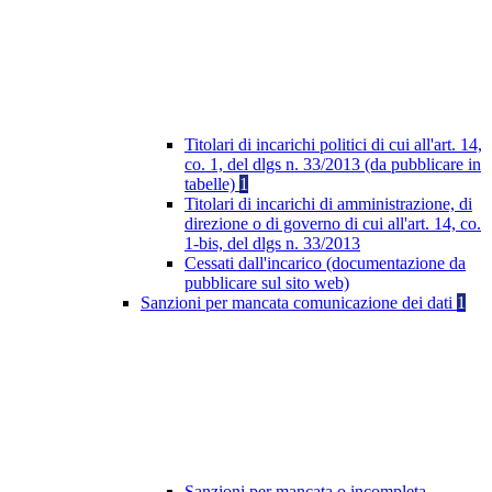
Titolari di incarichi politici di cui all'art. 14,
co. 1, del dlgs n. 33/2013 (da pubblicare in
tabelle)
1
Titolari di incarichi di amministrazione, di
direzione o di governo di cui all'art. 14, co.
1-bis, del dlgs n. 33/2013
Cessati dall'incarico (documentazione da
pubblicare sul sito web)
Sanzioni per mancata comunicazione dei dati
1
Sanzioni per mancata o incompleta