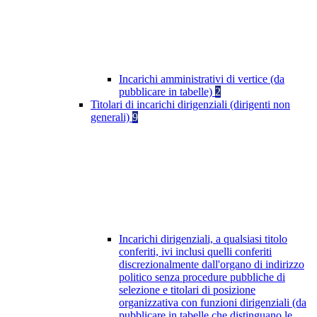
Incarichi amministrativi di vertice (da
pubblicare in tabelle)
2
Titolari di incarichi dirigenziali (dirigenti non
generali)
9
Incarichi dirigenziali, a qualsiasi titolo
conferiti, ivi inclusi quelli conferiti
discrezionalmente dall'organo di indirizzo
politico senza procedure pubbliche di
selezione e titolari di posizione
organizzativa con funzioni dirigenziali (da
pubblicare in tabelle che distinguano le