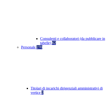
Consulenti e collaboratori (da pubblicare in
tabelle)
62
Personale
270
Titolari di incarichi dirigenziali amministrativi di
vertice
2