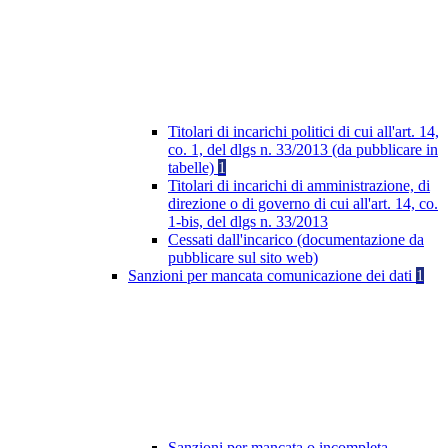
Titolari di incarichi politici di cui all'art. 14,
co. 1, del dlgs n. 33/2013 (da pubblicare in
tabelle)
1
Titolari di incarichi di amministrazione, di
direzione o di governo di cui all'art. 14, co.
1-bis, del dlgs n. 33/2013
Cessati dall'incarico (documentazione da
pubblicare sul sito web)
Sanzioni per mancata comunicazione dei dati
1
Sanzioni per mancata o incompleta