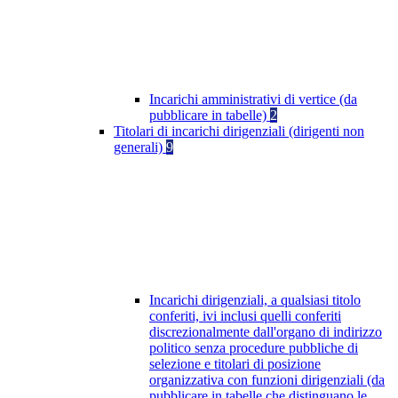
Incarichi amministrativi di vertice (da
pubblicare in tabelle)
2
Titolari di incarichi dirigenziali (dirigenti non
generali)
9
Incarichi dirigenziali, a qualsiasi titolo
conferiti, ivi inclusi quelli conferiti
discrezionalmente dall'organo di indirizzo
politico senza procedure pubbliche di
selezione e titolari di posizione
organizzativa con funzioni dirigenziali (da
pubblicare in tabelle che distinguano le