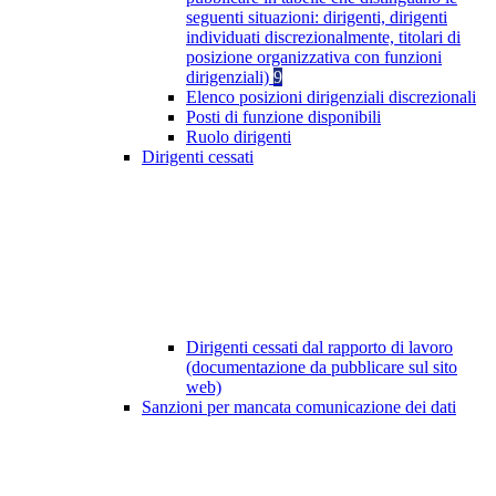
seguenti situazioni: dirigenti, dirigenti
individuati discrezionalmente, titolari di
posizione organizzativa con funzioni
dirigenziali)
9
Elenco posizioni dirigenziali discrezionali
Posti di funzione disponibili
Ruolo dirigenti
Dirigenti cessati
Dirigenti cessati dal rapporto di lavoro
(documentazione da pubblicare sul sito
web)
Sanzioni per mancata comunicazione dei dati