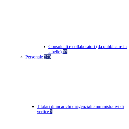
Consulenti e collaboratori (da pubblicare in
tabelle)
62
Personale
270
Titolari di incarichi dirigenziali amministrativi di
vertice
2