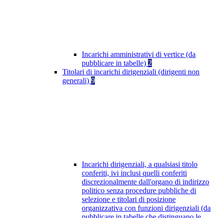
Incarichi amministrativi di vertice (da
pubblicare in tabelle)
2
Titolari di incarichi dirigenziali (dirigenti non
generali)
9
Incarichi dirigenziali, a qualsiasi titolo
conferiti, ivi inclusi quelli conferiti
discrezionalmente dall'organo di indirizzo
politico senza procedure pubbliche di
selezione e titolari di posizione
organizzativa con funzioni dirigenziali (da
pubblicare in tabelle che distinguano le