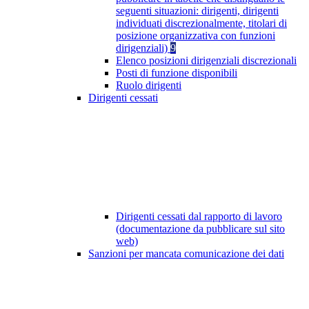
seguenti situazioni: dirigenti, dirigenti
individuati discrezionalmente, titolari di
posizione organizzativa con funzioni
dirigenziali)
9
Elenco posizioni dirigenziali discrezionali
Posti di funzione disponibili
Ruolo dirigenti
Dirigenti cessati
Dirigenti cessati dal rapporto di lavoro
(documentazione da pubblicare sul sito
web)
Sanzioni per mancata comunicazione dei dati