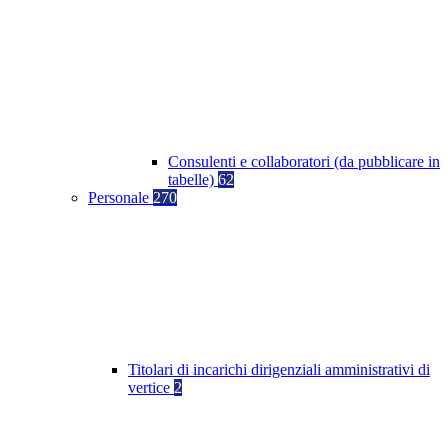
Consulenti e collaboratori (da pubblicare in
tabelle)
62
Personale
270
Titolari di incarichi dirigenziali amministrativi di
vertice
2