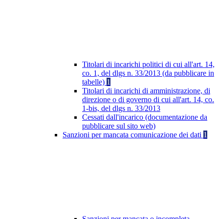
Titolari di incarichi politici di cui all'art. 14,
co. 1, del dlgs n. 33/2013 (da pubblicare in
tabelle)
1
Titolari di incarichi di amministrazione, di
direzione o di governo di cui all'art. 14, co.
1-bis, del dlgs n. 33/2013
Cessati dall'incarico (documentazione da
pubblicare sul sito web)
Sanzioni per mancata comunicazione dei dati
1
Sanzioni per mancata o incompleta